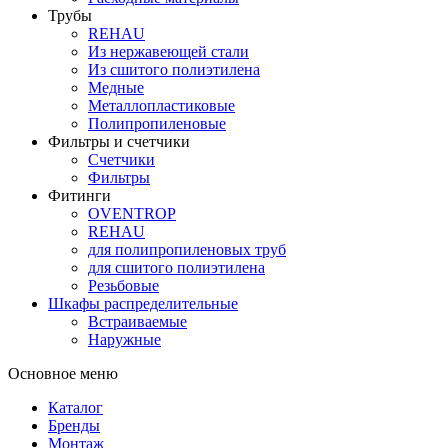
Трубы
REHAU
Из нержавеющей стали
Из сшитого полиэтилена
Медные
Металлопластиковые
Полипропиленовые
Фильтры и счетчики
Счетчики
Фильтры
Фитинги
OVENTROP
REHAU
для полипропиленовых труб
для сшитого полиэтилена
Резьбовые
Шкафы распределительные
Встраиваемые
Наружные
Основное меню
Каталог
Бренды
Монтаж