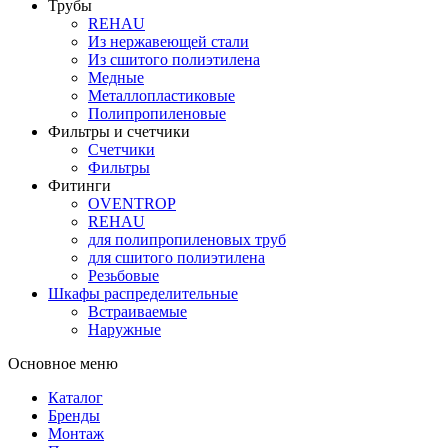
Трубы
REHAU
Из нержавеющей стали
Из сшитого полиэтилена
Медные
Металлопластиковые
Полипропиленовые
Фильтры и счетчики
Счетчики
Фильтры
Фитинги
OVENTROP
REHAU
для полипропиленовых труб
для сшитого полиэтилена
Резьбовые
Шкафы распределительные
Встраиваемые
Наружные
Основное меню
Каталог
Бренды
Монтаж