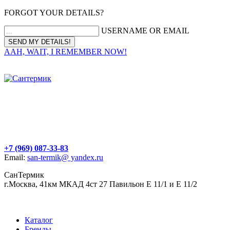
FORGOT YOUR DETAILS?
USERNAME OR EMAIL
AAH, WAIT, I REMEMBER NOW!
+7 (969) 087-33-83
Email:
san-termik@ yandex.ru
СанТермик
г.Москва, 41км МКАД 4ст 27 Павильон Е 11/1 и Е 11/2
Каталог
Бренды