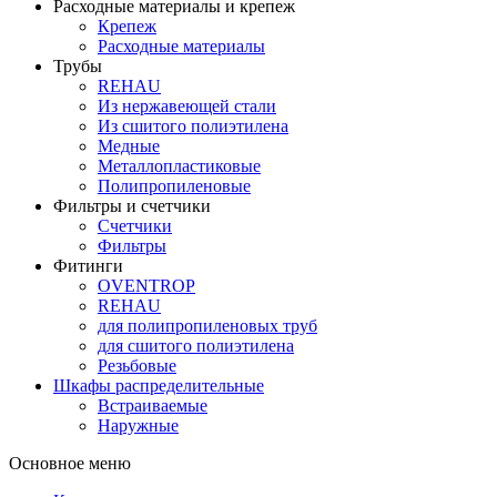
Расходные материалы и крепеж
Крепеж
Расходные материалы
Трубы
REHAU
Из нержавеющей стали
Из сшитого полиэтилена
Медные
Металлопластиковые
Полипропиленовые
Фильтры и счетчики
Счетчики
Фильтры
Фитинги
OVENTROP
REHAU
для полипропиленовых труб
для сшитого полиэтилена
Резьбовые
Шкафы распределительные
Встраиваемые
Наружные
Основное меню