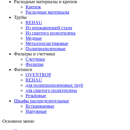
Расходные материалы и крепеж
Крепеж
Расходные материалы
Трубы
REHAU
Из нержавеющей стали
Из сшитого полиэтилена
Медные
Металлопластиковые
Полипропиленовые
Фильтры и счетчики
Счетчики
Фильтры
Фитинги
OVENTROP
REHAU
для полипропиленовых труб
для сшитого полиэтилена
Резьбовые
Шкафы распределительные
Встраиваемые
Наружные
Основное меню