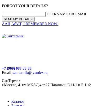
FORGOT YOUR DETAILS?
USERNAME OR EMAIL
AAH, WAIT, I REMEMBER NOW!
+7 (969) 087-33-83
Email:
san-termik@ yandex.ru
СанТермик
г.Москва, 41км МКАД 4ст 27 Павильон Е 11/1 и Е 11/2
Каталог
Бренды