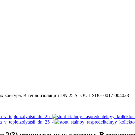
ных контура. В теплоизоляции DN 25 STOUT SDG-0017-004023
 2(3) отопительных контура. В теплои