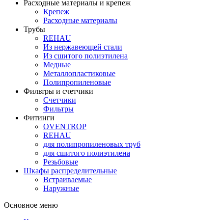
Расходные материалы и крепеж
Крепеж
Расходные материалы
Трубы
REHAU
Из нержавеющей стали
Из сшитого полиэтилена
Медные
Металлопластиковые
Полипропиленовые
Фильтры и счетчики
Счетчики
Фильтры
Фитинги
OVENTROP
REHAU
для полипропиленовых труб
для сшитого полиэтилена
Резьбовые
Шкафы распределительные
Встраиваемые
Наружные
Основное меню