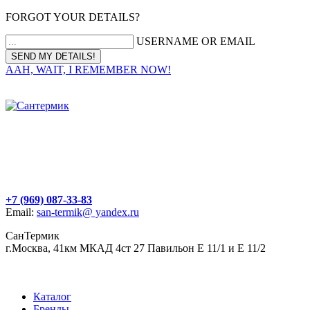
FORGOT YOUR DETAILS?
USERNAME OR EMAIL
AAH, WAIT, I REMEMBER NOW!
+7 (969) 087-33-83
Email:
san-termik@ yandex.ru
СанТермик
г.Москва, 41км МКАД 4ст 27 Павильон Е 11/1 и Е 11/2
Каталог
Бренды