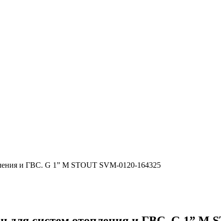
пления и ГВС. G 1” M STOUT SVM-0120-164325
н для систем отопления и ГВС. G 1” M 