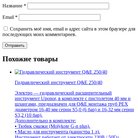
Название
*
Email
*
Сохранить моё имя, email и адрес сайта в этом браузере для
последующих моих комментариев.
Похожие товары
Гидравлический инструмент Q&E 250/40
Электро — гидравлический расширительный
инструмент Uponor, в комплекте с пистолетом 40 мм и
шлангами, предназначен для Q&E монтажа труб PEX
диаметром 16-40 мм серии S5,0 (6 бар) и 16-32 мм серии
S3,2 (10 бар).
Дополнительно в комплекте:
▪ Тюбик смазки (Molykote G-n plus).
▪ Масло для инструмента (канистра 1 л).
Инструмент работает от электросети 230В / 50Гц.