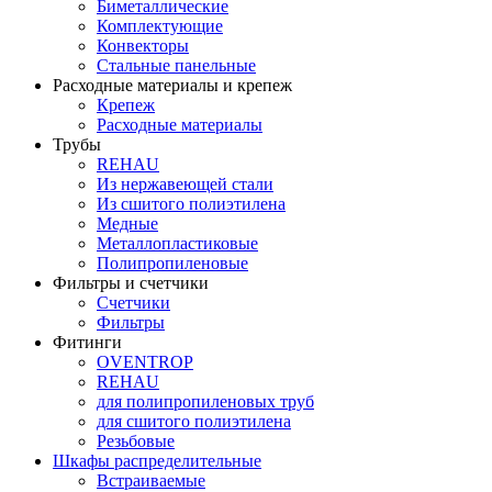
Биметаллические
Комплектующие
Конвекторы
Стальные панельные
Расходные материалы и крепеж
Крепеж
Расходные материалы
Трубы
REHAU
Из нержавеющей стали
Из сшитого полиэтилена
Медные
Металлопластиковые
Полипропиленовые
Фильтры и счетчики
Счетчики
Фильтры
Фитинги
OVENTROP
REHAU
для полипропиленовых труб
для сшитого полиэтилена
Резьбовые
Шкафы распределительные
Встраиваемые