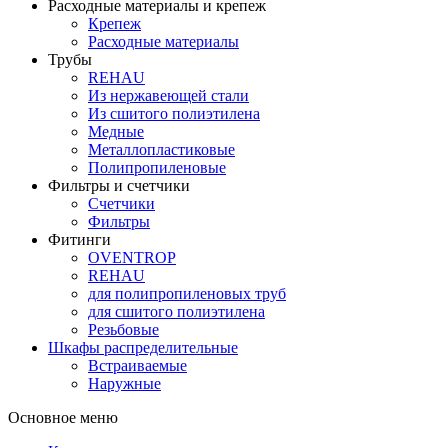
Расходные материалы и крепеж
Крепеж
Расходные материалы
Трубы
REHAU
Из нержавеющей стали
Из сшитого полиэтилена
Медные
Металлопластиковые
Полипропиленовые
Фильтры и счетчики
Счетчики
Фильтры
Фитинги
OVENTROP
REHAU
для полипропиленовых труб
для сшитого полиэтилена
Резьбовые
Шкафы распределительные
Встраиваемые
Наружные
Основное меню