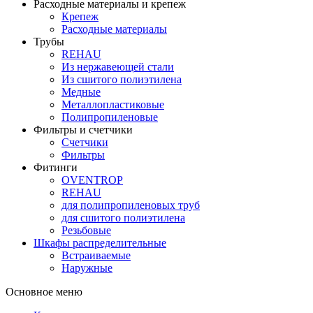
Расходные материалы и крепеж
Крепеж
Расходные материалы
Трубы
REHAU
Из нержавеющей стали
Из сшитого полиэтилена
Медные
Металлопластиковые
Полипропиленовые
Фильтры и счетчики
Счетчики
Фильтры
Фитинги
OVENTROP
REHAU
для полипропиленовых труб
для сшитого полиэтилена
Резьбовые
Шкафы распределительные
Встраиваемые
Наружные
Основное меню