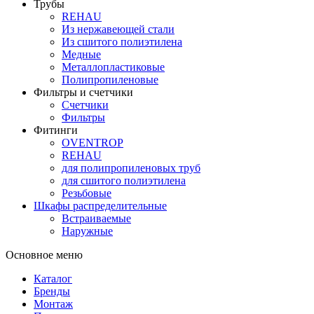
Трубы
REHAU
Из нержавеющей стали
Из сшитого полиэтилена
Медные
Металлопластиковые
Полипропиленовые
Фильтры и счетчики
Счетчики
Фильтры
Фитинги
OVENTROP
REHAU
для полипропиленовых труб
для сшитого полиэтилена
Резьбовые
Шкафы распределительные
Встраиваемые
Наружные
Основное меню
Каталог
Бренды
Монтаж