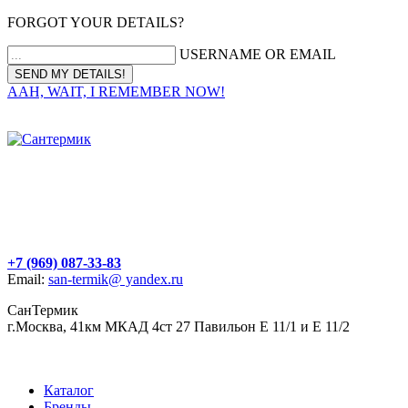
FORGOT YOUR DETAILS?
USERNAME OR EMAIL
AAH, WAIT, I REMEMBER NOW!
+7 (969) 087-33-83
Email:
san-termik@ yandex.ru
СанТермик
г.Москва, 41км МКАД 4ст 27 Павильон Е 11/1 и Е 11/2
Каталог
Бренды