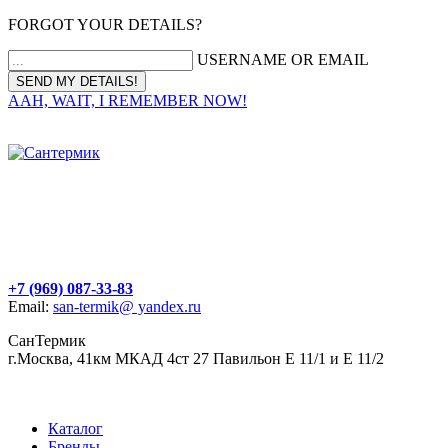
FORGOT YOUR DETAILS?
USERNAME OR EMAIL
AAH, WAIT, I REMEMBER NOW!
+7 (969) 087-33-83
Email:
san-termik@ yandex.ru
СанТермик
г.Москва, 41км МКАД 4ст 27 Павильон Е 11/1 и Е 11/2
Каталог
Бренды