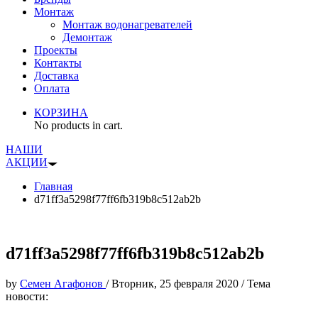
Монтаж
Монтаж водонагревателей
Демонтаж
Проекты
Контакты
Доставка
Оплата
КОРЗИНА
No products in cart.
НАШИ
АКЦИИ
Главная
d71ff3a5298f77ff6fb319b8c512ab2b
d71ff3a5298f77ff6fb319b8c512ab2b
by
Семен Агафонов
/
Вторник, 25 февраля 2020
/
Тема
новости: