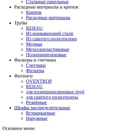
Стальные панельные
Расходные материалы и крепеж
Крепеж
Расходные материалы
Трубы
REHAU
Из нержавеющей стали
Из сшитого полиэтилена
Медные
Металлопластиковые
Полипропиленовые
Фильтры и счетчики
Счетчики
Фильтры
Фитинги
OVENTROP
REHAU
для полипропиленовых труб
для сшитого полиэтилена
Резьбовые
Шкафы распределительные
Встраиваемые
Наружные
Основное меню