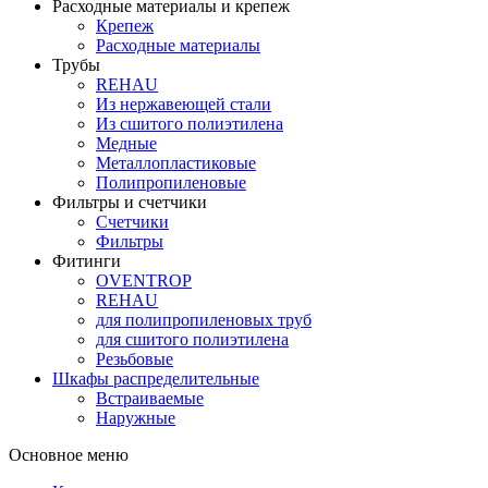
Расходные материалы и крепеж
Крепеж
Расходные материалы
Трубы
REHAU
Из нержавеющей стали
Из сшитого полиэтилена
Медные
Металлопластиковые
Полипропиленовые
Фильтры и счетчики
Счетчики
Фильтры
Фитинги
OVENTROP
REHAU
для полипропиленовых труб
для сшитого полиэтилена
Резьбовые
Шкафы распределительные
Встраиваемые
Наружные
Основное меню