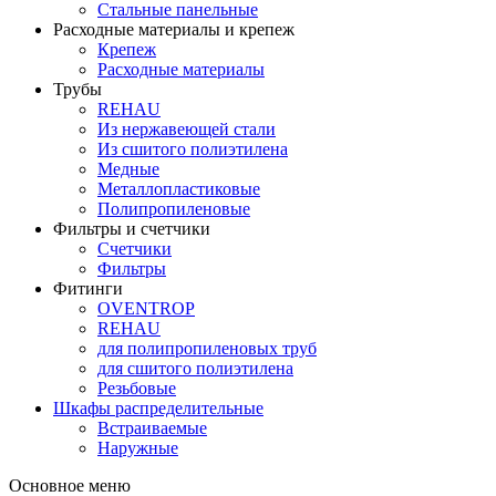
Стальные панельные
Расходные материалы и крепеж
Крепеж
Расходные материалы
Трубы
REHAU
Из нержавеющей стали
Из сшитого полиэтилена
Медные
Металлопластиковые
Полипропиленовые
Фильтры и счетчики
Счетчики
Фильтры
Фитинги
OVENTROP
REHAU
для полипропиленовых труб
для сшитого полиэтилена
Резьбовые
Шкафы распределительные
Встраиваемые
Наружные
Основное меню