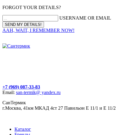
FORGOT YOUR DETAILS?
USERNAME OR EMAIL
AAH, WAIT, I REMEMBER NOW!
+7 (969) 087-33-83
Email:
san-termik@ yandex.ru
СанТермик
г.Москва, 41км МКАД 4ст 27 Павильон Е 11/1 и Е 11/2
Каталог
Бренды