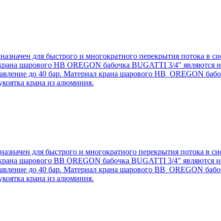
начен для быстрого и многократного перекрытия потока в сис
крана шарового НВ OREGON бабочка BUGATTI 3/4″ являются неа
ее давление до 40 бар. Материал крана шарового НВ OREGON баб
коятка крана из алюминия.
начен для быстрого и многократного перекрытия потока в сис
крана шарового ВВ OREGON бабочка BUGATTI 3/4″ являются неа
ее давление до 40 бар. Материал крана шарового ВВ OREGON баб
коятка крана из алюминия.