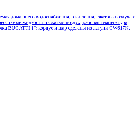
мах домашнего водоснабжения, отопления, сжатого воздуха и
ссивные жидкости и сжатый воздух, рабочая температура
очка BUGATTI 1″: корпус и шар сделаны из латуни CW617N,