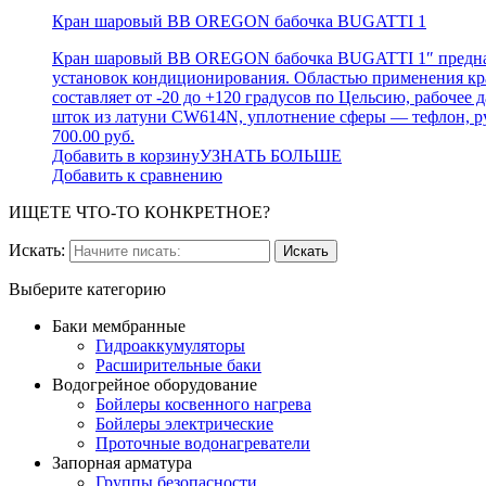
Кран шаровый ВВ OREGON бабочка BUGATTI 1
Кран шаровый ВВ OREGON бабочка BUGATTI 1″ предназна
установок кондиционирования. Областью применения кр
составляет от -20 до +120 градусов по Цельсию, рабоч
шток из латуни CW614N, уплотнение сферы — тефлон, ру
700.00 руб.
Добавить в корзину
УЗНАТЬ БОЛЬШЕ
Добавить к сравнению
ИЩЕТЕ ЧТО-ТО КОНКРЕТНОЕ?
Искать:
Выберите категорию
Баки мембранные
Гидроаккумуляторы
Расширительные баки
Водогрейное оборудование
Бойлеры косвенного нагрева
Бойлеры электрические
Проточные водонагреватели
Запорная арматура
Группы безопасности