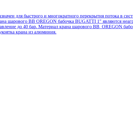
чен для быстрого и многократного перекрытия потока в систе
ана шарового ВВ OREGON бабочка BUGATTI 1″ являются неагре
ее давление до 40 бар. Материал крана шарового ВВ OREGON баб
коятка крана из алюминия.