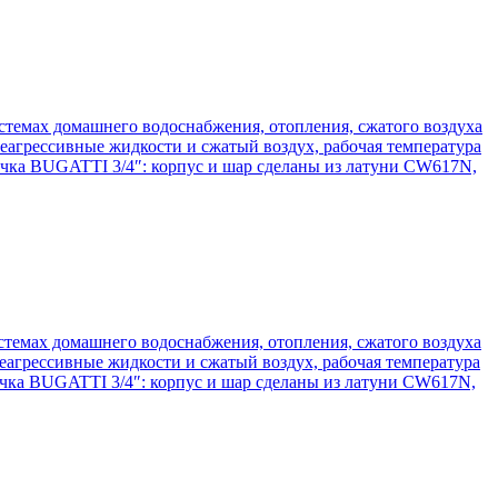
темах домашнего водоснабжения, отопления, сжатого воздуха
грессивные жидкости и сжатый воздух, рабочая температура
очка BUGATTI 3/4″: корпус и шар сделаны из латуни CW617N,
темах домашнего водоснабжения, отопления, сжатого воздуха
грессивные жидкости и сжатый воздух, рабочая температура
очка BUGATTI 3/4″: корпус и шар сделаны из латуни CW617N,