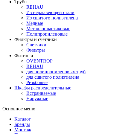
Трубы
REHAU
Из нержавеющей стали
Из сшитого полиэтилена
Медные
Металлопластиковые
Полипропиленовые
Фильтры и счетчики
Счетчики
Фильтры
Фитинги
OVENTROP
REHAU
для полипропиленовых труб
для сшитого полиэтилена
Резьбовые
Шкафы распределительные
Встраиваемые
Наружные
Основное меню
Каталог
Бренды
Монтаж