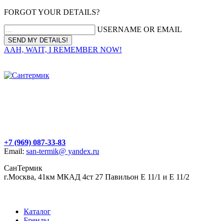
FORGOT YOUR DETAILS?
USERNAME OR EMAIL
AAH, WAIT, I REMEMBER NOW!
+7 (969) 087-33-83
Email:
san-termik@ yandex.ru
СанТермик
г.Москва, 41км МКАД 4ст 27 Павильон Е 11/1 и Е 11/2
Каталог
Бренды