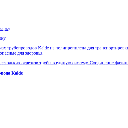
рку
ах трубопроводов Kalde из полипропилена для транспортировк
опасные для здоровья.
ескольких отрезков трубы в единую систему. Соединение фитин
вода Kalde