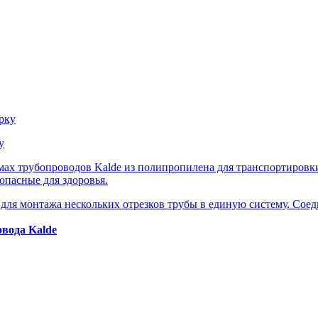
у
ах трубопроводов Kalde из полипропилена для транспортировк
опасные для здоровья.
ля монтажа нескольких отрезков трубы в единую систему. Сое
вода Kalde