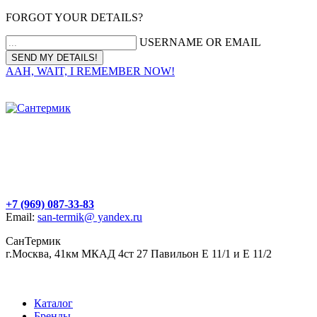
FORGOT YOUR DETAILS?
USERNAME OR EMAIL
AAH, WAIT, I REMEMBER NOW!
+7 (969) 087-33-83
Email:
san-termik@ yandex.ru
СанТермик
г.Москва, 41км МКАД 4ст 27 Павильон Е 11/1 и Е 11/2
Каталог
Бренды