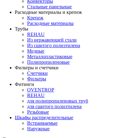
Конвекторы
Стальные панельные
Расходные материалы и крепеж
Крепеж
Расходные материалы
Трубы
REHAU
Из нержавеющей стали
Из сшитого полиэтилена
Медные
Металлопластиковые
Полипропиленовые
Фильтры и счетчики
Счетчики
Фильтры
Фитинги
OVENTROP
REHAU
для полипропиленовых труб
для сшитого полиэтилена
Резьбовые
Шкафы распределительные
Встраиваемые
Наружные