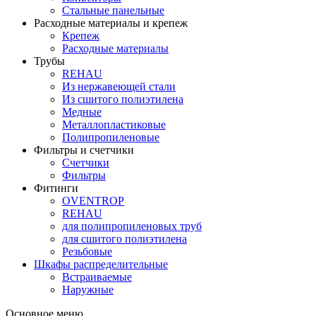
Стальные панельные
Расходные материалы и крепеж
Крепеж
Расходные материалы
Трубы
REHAU
Из нержавеющей стали
Из сшитого полиэтилена
Медные
Металлопластиковые
Полипропиленовые
Фильтры и счетчики
Счетчики
Фильтры
Фитинги
OVENTROP
REHAU
для полипропиленовых труб
для сшитого полиэтилена
Резьбовые
Шкафы распределительные
Встраиваемые
Наружные
Основное меню