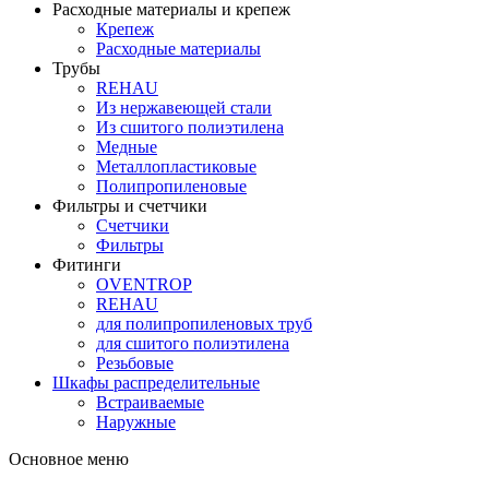
Расходные материалы и крепеж
Крепеж
Расходные материалы
Трубы
REHAU
Из нержавеющей стали
Из сшитого полиэтилена
Медные
Металлопластиковые
Полипропиленовые
Фильтры и счетчики
Счетчики
Фильтры
Фитинги
OVENTROP
REHAU
для полипропиленовых труб
для сшитого полиэтилена
Резьбовые
Шкафы распределительные
Встраиваемые
Наружные
Основное меню