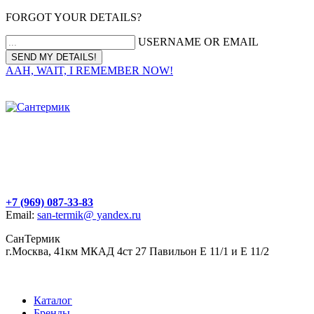
FORGOT YOUR DETAILS?
USERNAME OR EMAIL
AAH, WAIT, I REMEMBER NOW!
+7 (969) 087-33-83
Email:
san-termik@ yandex.ru
СанТермик
г.Москва, 41км МКАД 4ст 27 Павильон Е 11/1 и Е 11/2
Каталог
Бренды