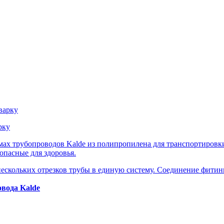
рку
ах трубопроводов Kalde из полипропилена для транспортировк
опасные для здоровья.
ескольких отрезков трубы в единую систему. Соединение фитин
вода Kalde