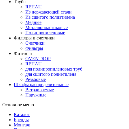
Трубы
REHAU
Из нержавеющей стали
Из сшитого полиэтилена
Медные
Металлопластиковые
Полипропиленовые
Фильтры и счетчики
Счетчики
Фильтры
Фитинги
OVENTROP
REHAU
для полипропиленовых труб
для сшитого полиэтилена
Резьбовые
Шкафы распределительные
Встраиваемые
Наружные
Основное меню
Каталог
Бренды
Монтаж