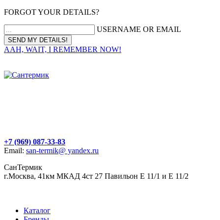
FORGOT YOUR DETAILS?
USERNAME OR EMAIL
AAH, WAIT, I REMEMBER NOW!
+7 (969) 087-33-83
Email:
san-termik@ yandex.ru
СанТермик
г.Москва, 41км МКАД 4ст 27 Павильон Е 11/1 и Е 11/2
Каталог
Бренды