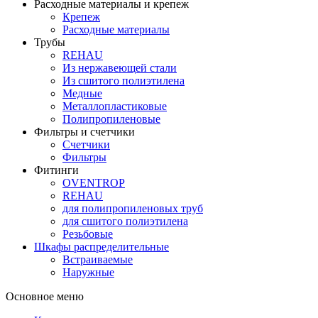
Расходные материалы и крепеж
Крепеж
Расходные материалы
Трубы
REHAU
Из нержавеющей стали
Из сшитого полиэтилена
Медные
Металлопластиковые
Полипропиленовые
Фильтры и счетчики
Счетчики
Фильтры
Фитинги
OVENTROP
REHAU
для полипропиленовых труб
для сшитого полиэтилена
Резьбовые
Шкафы распределительные
Встраиваемые
Наружные
Основное меню