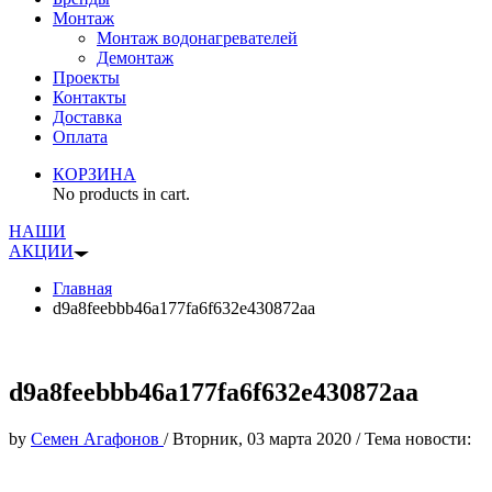
Монтаж
Монтаж водонагревателей
Демонтаж
Проекты
Контакты
Доставка
Оплата
КОРЗИНА
No products in cart.
НАШИ
АКЦИИ
Главная
d9a8feebbb46a177fa6f632e430872aa
d9a8feebbb46a177fa6f632e430872aa
by
Семен Агафонов
/
Вторник, 03 марта 2020
/
Тема новости: