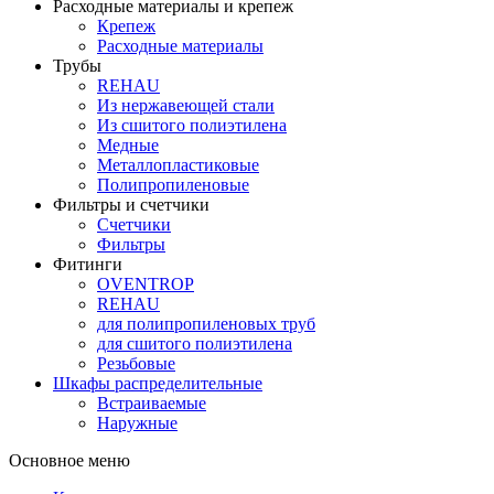
Расходные материалы и крепеж
Крепеж
Расходные материалы
Трубы
REHAU
Из нержавеющей стали
Из сшитого полиэтилена
Медные
Металлопластиковые
Полипропиленовые
Фильтры и счетчики
Счетчики
Фильтры
Фитинги
OVENTROP
REHAU
для полипропиленовых труб
для сшитого полиэтилена
Резьбовые
Шкафы распределительные
Встраиваемые
Наружные
Основное меню