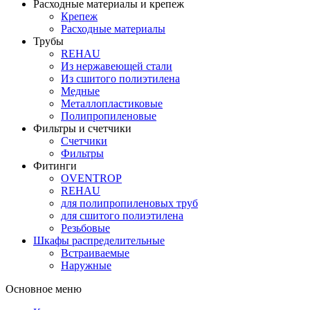
Расходные материалы и крепеж
Крепеж
Расходные материалы
Трубы
REHAU
Из нержавеющей стали
Из сшитого полиэтилена
Медные
Металлопластиковые
Полипропиленовые
Фильтры и счетчики
Счетчики
Фильтры
Фитинги
OVENTROP
REHAU
для полипропиленовых труб
для сшитого полиэтилена
Резьбовые
Шкафы распределительные
Встраиваемые
Наружные
Основное меню