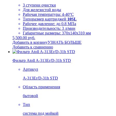
3 ступени очистки
Для железистой воды
Рабочая температура: 4-40°C
Типоразмер картриджей
10SL
Рабочее давление: до 0.8 МПа
Производительность: 3 л/мин
Габаритные размеры: 370х140х310 мм
5,500.00 руб.
Добавить в корзину
УЗНАТЬ БОЛЬШЕ
Добавить к сравнению
Фильтр Atoll A-313Er/D-31h STD
Артикул
A-313Er/D-31h STD
Область применения
бытовой
Тип
система под мойкой