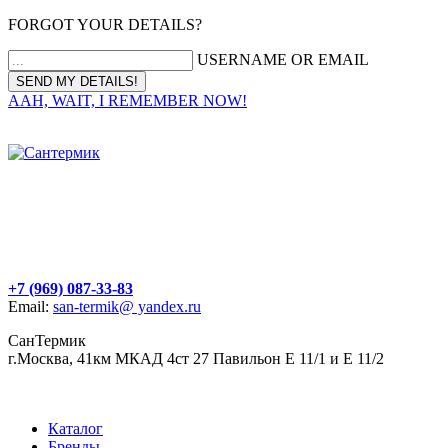
FORGOT YOUR DETAILS?
USERNAME OR EMAIL
AAH, WAIT, I REMEMBER NOW!
+7 (969) 087-33-83
Email:
san-termik@ yandex.ru
СанТермик
г.Москва, 41км МКАД 4ст 27 Павильон Е 11/1 и Е 11/2
Каталог
Бренды