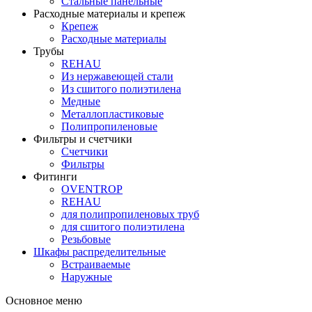
Стальные панельные
Расходные материалы и крепеж
Крепеж
Расходные материалы
Трубы
REHAU
Из нержавеющей стали
Из сшитого полиэтилена
Медные
Металлопластиковые
Полипропиленовые
Фильтры и счетчики
Счетчики
Фильтры
Фитинги
OVENTROP
REHAU
для полипропиленовых труб
для сшитого полиэтилена
Резьбовые
Шкафы распределительные
Встраиваемые
Наружные
Основное меню